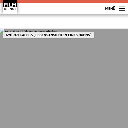
MENÜ
GYÖRGY PÁLFI & „LEBENSANSICHTEN EINES HUHNS“